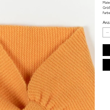
Mater
Größ
Farb
Anza