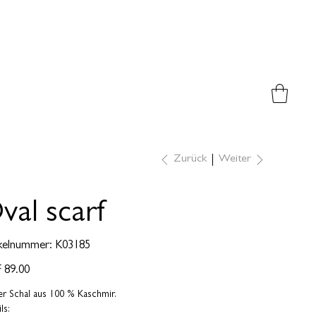
Weiter
Zurück
val scarf
Artikelnummer:
kelnummer:
K03185
K03185
 89.00
er Schal aus 100 % Kaschmir.
ls: