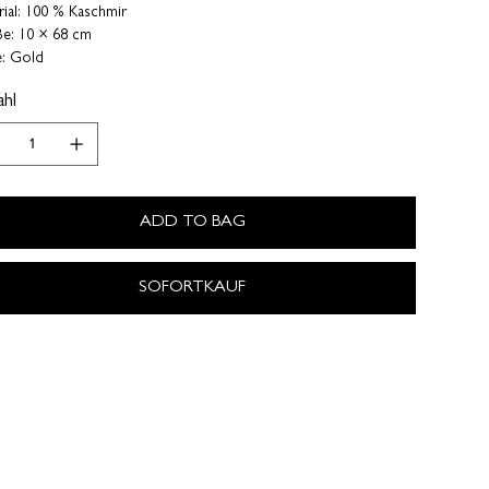
ial: 100 % Kaschmir
e: 10 × 68 cm
e: Gold
hl
ADD TO BAG
SOFORTKAUF