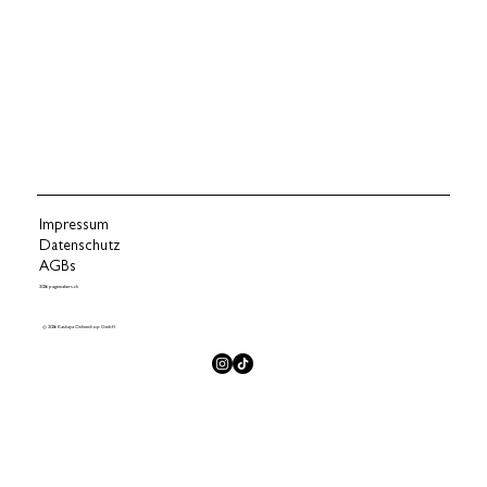
Impressum
Datenschutz
AGBs
2026 pagemakers.ch
© 2026 Kashaya Onlineshop GmbH