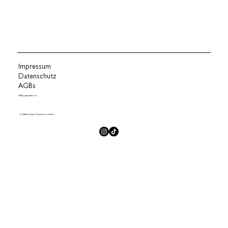
Impressum
Datenschutz
AGBs
2026 pagemakers.ch
© 2026 Kashaya Onlineshop GmbH