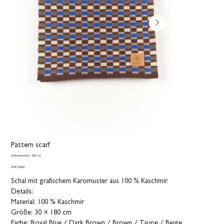
Pattern scarf
Artikelnummer:
Artikelnummer:
K03115
K03115
Preis
CHF 249.00
Schal mit grafischem Karomuster aus 100 % Kaschmir.
Details:
Material: 100 % Kaschmir
Größe: 30 × 180 cm
Farbe: Royal Blue / Dark Brown / Brown / Taupe / Beige