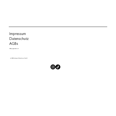
Impressum
Datenschutz
AGBs
2026 pagemakers.ch
© 2026 Kashaya Onlineshop GmbH