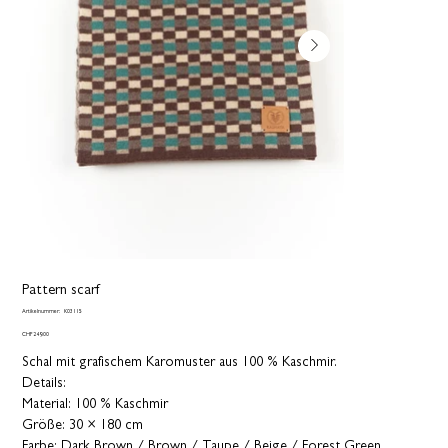
Pattern scarf
Artikelnummer:
Artikelnummer:
K03115
K03115
Preis
CHF 249.00
Schal mit grafischem Karomuster aus 100 % Kaschmir.
Details:
Material: 100 % Kaschmir
Größe: 30 × 180 cm
Farbe: Dark Brown / Brown / Taupe / Beige / Forest Green